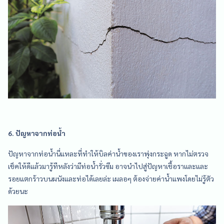
6. ปัญหาจากท่อน้ำ
ปัญหาจากท่อน้ำนี่แหละที่ทำให้บิลค่าน้ำของเราพุ่งกระฉูด หากไม่ตรวจ
เช็คให้ดีแล้วมารู้ทีหลังว่ามีท่อน้ำรั่วซึม อาจนำไปสู่ปัญหาเชื้อราและและ
รอยแตกร้าวบนผนังและท่อได้เลยล่ะ เผลอๆ ต้องจ่ายค่าน้ำแพงโดยไม่รู้ตัว
ด้วยนะ