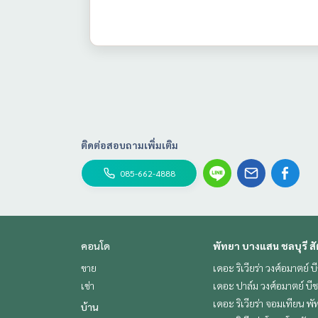
ติดต่อสอบถามเพิ่มเติม
085-662-4888
คอนโด
พัทยา บางแสน ชลบุรี สั
ขาย
เดอะ ริเวียร่า วงศ์อมาตย์ บ
เช่า
เดอะ ปาล์ม วงศ์อมาตย์ บี
เดอะ ริเวียร่า จอมเทียน พั
บ้าน