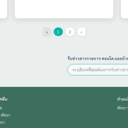
‹
1
2
›
รับข่าวสารรายการ คอนโด และบ้า
ตหีบ
ทำเลน
ีช
พัทยา 
ช พัทยา
ทยา