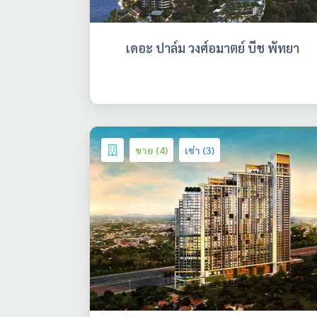
เดอะ ปาล์ม วงศ์อมาตย์ บีช พัทยา
ขาย (4)
เช่า (3)