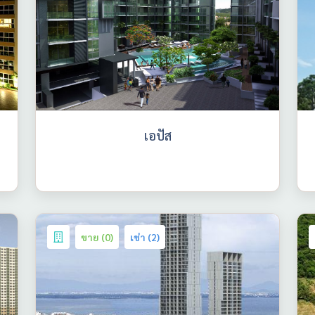
เอปัส
ขาย (0)
เช่า (2)