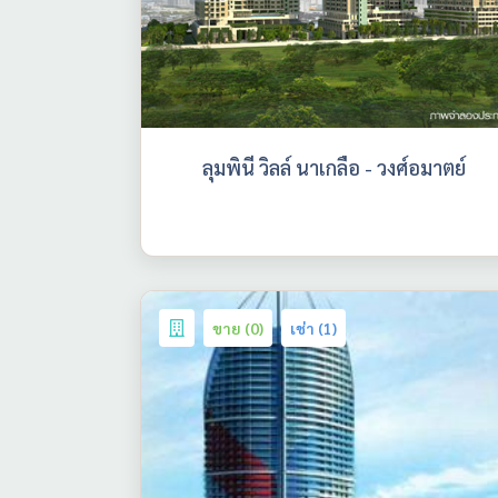
ลุมพินี วิลล์ นาเกลือ - วงศ์อมาตย์
ขาย (0)
เช่า (1)