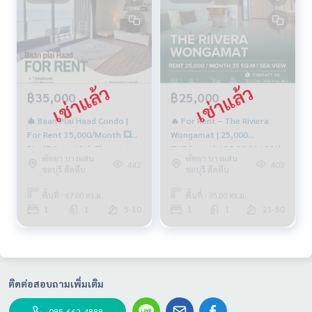
฿35,000
฿25,000
🎄 Baan Plai Haad Condo |
🔥 For Rent – The Riviera
For Rent 35,000/Month 💥
Wongamat | 25,000
Big 67 Sq.m | 9th Floor |
THB/month | 35 SQ.M. | 39th
พัทยา บางแสน
พัทยา บางแสน
#SeaView | #BigRoom
Floor | sea View 🌆
442
403
ชลบุรี สัตหีบ
ชลบุรี สัตหีบ
พื้นที่ : 67.00 ตร.ม.
พื้นที่ : 35.00 ตร.ม.
1
1
5-10
1
1
21-50
ติดต่อสอบถามเพิ่มเติม
085-662-4888