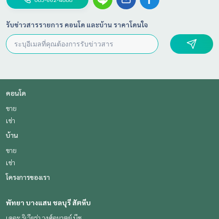
รับข่าวสารรายการ คอนโด และบ้าน ราคาโดนใจ
คอนโด
ขาย
เช่า
บ้าน
ขาย
เช่า
โครงการของเรา
พัทยา บางแสน ชลบุรี สัตหีบ
เดอะ ริเวียร่า วงศ์อมาตย์ บีช