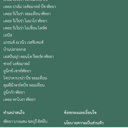
เดอะ ปาล์ม วงศ์อมาตย์ บีช พัทยา
เดอะ ริเวียร่า จอมเทียน พัทยา
เดอะ ริเวียร่า โมนาโก พัทยา
เดอะ ริเวียร่า โอเชี่ยน ไดร์ฟ
เอปัส
แกรนด์ อเวนิว เรสซิเดนซ์
บ้านปลายหาด
เอสปันญ่า คอนโด รีสอร์ท พัทยา
ซายร์ วงศ์อมาตย์
ยูนิกซ์ เซาท์พัทยา
โคปาคาบาน่า บีช จอมเทียน
ลุมพินี พาร์คบีช จอมเทียน
ยูนิกก้า พัทยา
เดอะ พาโนรา พัทยา
ทำเลน่าสนใจ
ข้อตกลงและเงื่อนไข
พัทยา บางแสน ชลบุรี สัตหีบ
นโยบายความเป็นส่วนตัว