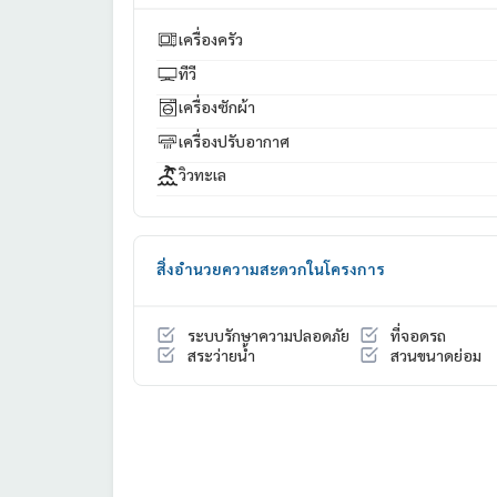
💥 ขายเพียง 9.9 ล้านบาท – พร้อมเข้าอยู่ทันที!
📍 เดินเพียงไม่กี่นาทีถึงชายหาด ทำเลดีที่สุดในพัทยา
เครื่องครัว
💼 เหมาะสำหรับอยู่อาศัยและลงทุน
ทีวี
📞 สนใจสอบถามเพิ่มเติม:
👉 คุณมุก:
063-589-7484
เครื่องซักผ้า
👉 คุณมิน:
085-662-4888
เครื่องปรับอากาศ
👉 คุณฟ้า:
064-321-6888
🌐 เว็บไซต์: www.mhproperty.com
วิวทะเล
🔖 ค่าโอน 50/50
📌 นัดชมคอนโดได้เลยวันนี้!
#คอนโดพัทยา #คอนโดริมทะเล #ริเวียร่าวงศ์อมาตย์
#คอนโดวิวสูง #พัทยาชลบุรี #คอนโดพร้อมอยู่
สิ่งอำนวยความสะดวกในโครงการ
ระบบรักษาความปลอดภัย
ที่จอดรถ
สระว่ายน้ำ
สวนขนาดย่อม