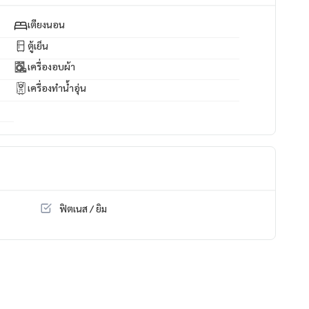
เตียงนอน
ตู้เย็น
เครื่องอบผ้า
เครื่องทำน้ำอุ่น
 #คอนโดหรู #อสังหาริมทรัพย์พัทยา #MHProperty #ลงทุนอสังหา
ฟิตเนส / ยิม