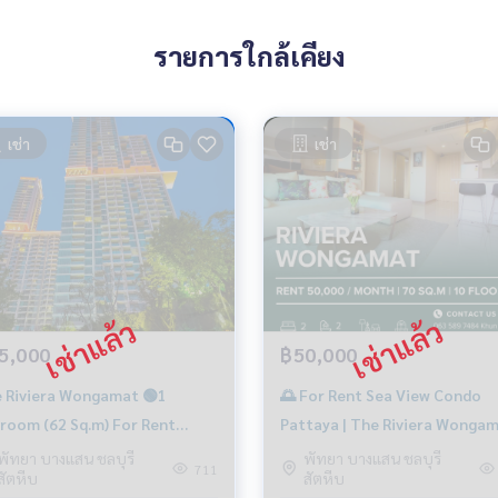
รายการใกล้เคียง
เช่า
เช่า
5,000
฿50,000
 Riviera Wongamat 🟢1
🌅 For Rent Sea View Condo
room (62 Sq.m) For Rent
Pattaya | The Riviera Wongam
000/Month
2 Bedroom 70 SQ.M. | 50K/ mo
พัทยา บางแสน ชลบุรี
พัทยา บางแสน ชลบุรี
711
สัตหีบ
สัตหีบ