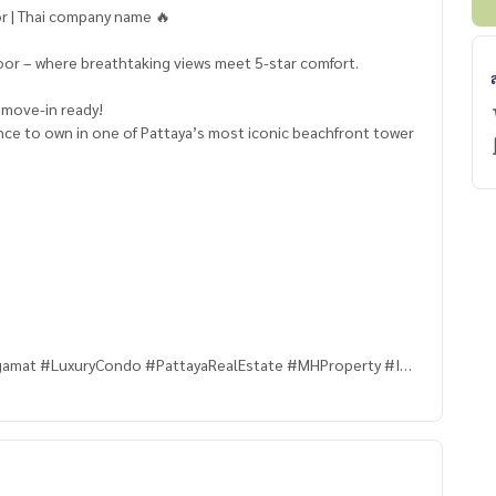
mat – 9.9 MB | 2BR | 7 th Floor | Thai company name 🔥
loor – where breathtaking views meet 5-star comfort.
d move-in ready!
ance to own in one of Pattaya’s most iconic beachfront tower
gamat #LuxuryCondo #PattayaRealEstate #MHProperty #Inv
ifestyle #ThailandProperty #HighFloorView #pattayabeach
Floor 🔥
 วิวทะเล