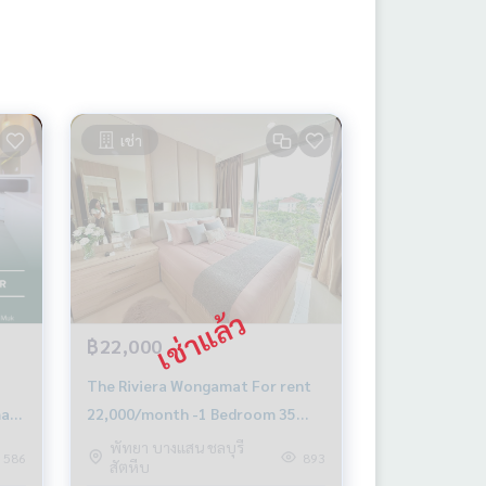
เช่า
฿22,000
The Riviera Wongamat For rent
at |
22,000/month -1 Bedroom 35
nth
Sq.m New room
พัทยา บางแสน ชลบุรี
586
893
สัตหีบ