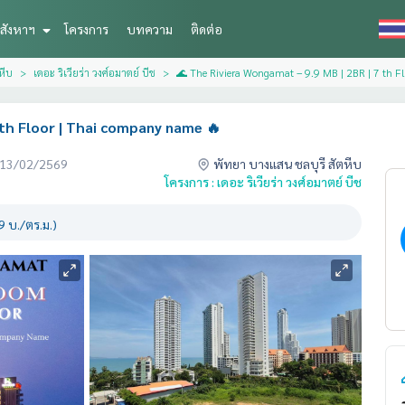
สังหาฯ
โครงการ
บทความ
ติดต่อ
หีบ
เดอะ ริเวียร่า วงศ์อมาตย์ บีช
🌊 The Riviera Wongamat – 9.9 MB | 2BR | 7 th F
 th Floor | Thai company name 🔥
่อ 13/02/2569
พัทยา บางแสน ชลบุรี สัตหีบ
โครงการ : เดอะ ริเวียร่า วงศ์อมาตย์ บีช
 บ./ตร.ม.)