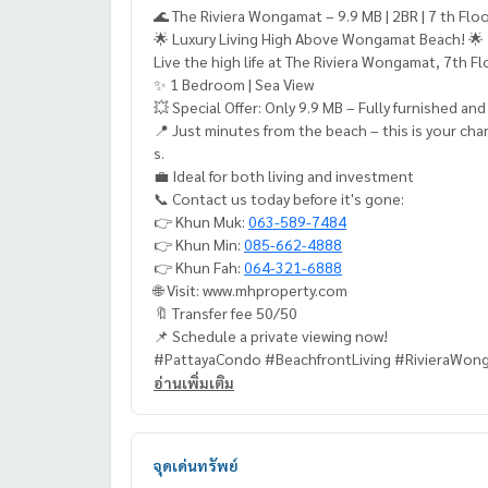
🌊 The Riviera Wonga
🌟 Luxury Living High Above Wongamat Beach! 🌟
Live the high life at The Riviera Wongamat, 7th F
✨ 1 Bedroom | Sea View
💥 Special Offer: Only 9.9 MB – Fully furnished an
📍 Just minutes from the beach – this is your ch
s.
💼 Ideal for both living and investment
📞 Contact us today before it's gone:
👉 Khun Muk:
063-589-7484
👉 Khun Min:
085-662-4888
👉 Khun Fah:
064-321-6888
🌐 Visit: www.mhproperty.com
🔖 Transfer fee 50/50
📌 Schedule a private viewing now!
#PattayaCondo #BeachfrontLiving #RivieraWon
estInThailand #CondoForSale #PattayaL
อ่านเพิ่มเติม
🌊 The Riviera Wongamat – 9.9 MB | 2BR | 7 th 
🌟 คอนโดหรูใจกลางหาดวงศ์อมาตย์! 🌟
สัมผัสชีวิตเหนือระดับที่ The Riviera Wongamat ชั้น 7
จุดเด่นทรัพย์
✨ 1 ห้องนอน | วิวสวย เฟอร์ครบ