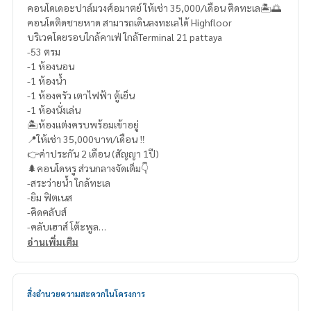
คอนโดเดอะปาล์มวงศ์อมาตย์ ให้เช่า 35,000/เดือน ติดทะเล🏝️🌅
คอนโดติดชายหาด สามารถเดินลงทะเลได้ Highfloor
บริเวคโดยรอบใกล้คาเฟ่ ใกล้Terminal 21 pattaya
-53 ตรม
-1 ห้องนอน
-1 ห้องน้ำ
-1 ห้องครัว เตาไฟฟ้า ตู้เย็น
-1 ห้องนั่งเล่น
🏝️ห้องแต่งครบพร้อมเข้าอยู่
📍ให้เช่า 35,000บาท/เดือน ‼️
👉ค่าประกัน 2 เดือน (สัญญา 1ปี)
🌲คอนโดหรู ส่วนกลางจัดเต็ม👇
-สระว่ายน้ำ ใกล้ทะเล
-ยิม ฟิตเนส
-คิดคลับส์
-คลับเฮาส์ โต้ะพูล
☎️สนใจติดต่อ/นัดดูบ้าน
อ่านเพิ่มเติม
โทร:
0643211488
(คุณฟ้า)
Line ID:
0643211488
#rivieracondo
สิ่งอำนวยความสะดวกในโครงการ
#คอนโดติดหาด