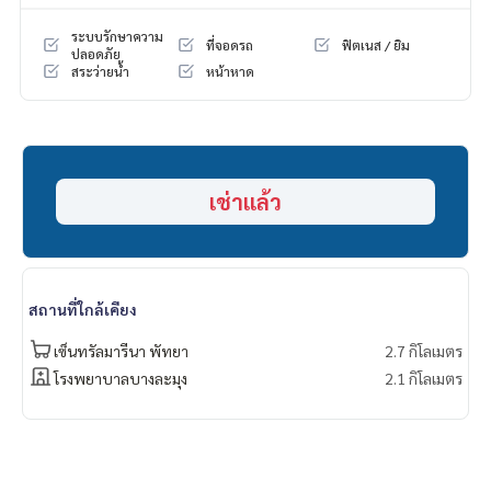
#คอนโดเดอะปาล์มวงอมาตย์
#beachfrontcondo
ระบบรักษาความ
ที่จอดรถ
ฟิตเนส / ยิม
#condonearbeach
ปลอดภัย
สระว่ายน้ำ
หน้าหาด
#คอนโดติดทะเล
#pattayacondo
#realestate
#1Bedroom
#รับฝากขาย
#poolview
เช่าแล้ว
สถานที่ใกล้เคียง
เซ็นทรัลมารีนา พัทยา
2.7 กิโลเมตร
โรงพยาบาลบางละมุง
2.1 กิโลเมตร