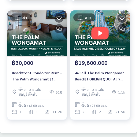
เช่า
ขาย
฿30,000
฿19,800,000
Beachfront Condo for Rent –
🌊 Sell The Palm Wongamat
The Palm Wongamat | 1
Beach| FOREIGN QUOTA | 97
Bedroom, 47 SQ.M., 17th
sq.m. | 19.8 million baht 🏖️
พัทยา บางแสน
พัทยา บางแสน
Floor | 30,000 THB/Month
618
1.1k
ชลบุรี สัตหีบ
ชลบุรี สัตหีบ
พื้นที่ : 47.00 ตร.ม.
พื้นที่ : 97.00 ตร.ม.
1
1
11-20
2
2
21-50