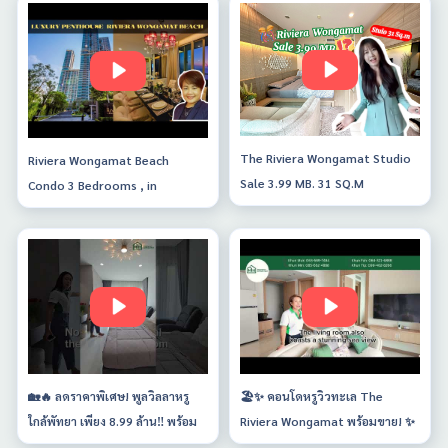
The Riviera Wongamat Studio
Riviera Wongamat Beach
Sale 3.99 MB. 31 SQ.M
Condo 3 Bedrooms , in
Foreigner Name on 43rd floor
🏡🔥 ลดราคาพิเศษ! พูลวิลลาหรู
🏖️✨ คอนโดหรูวิวทะเล The
ใกล้พัทยา เพียง 8.99 ล้าน‼️ พร้อม
Riviera Wongamat พร้อมขาย! ✨
สระว่ายน้ำ และสวนสีเขียวส่วนตัว
🏖️ 🔥 ราคาพิเศษ 19.9 ล้านบาท! 🔥