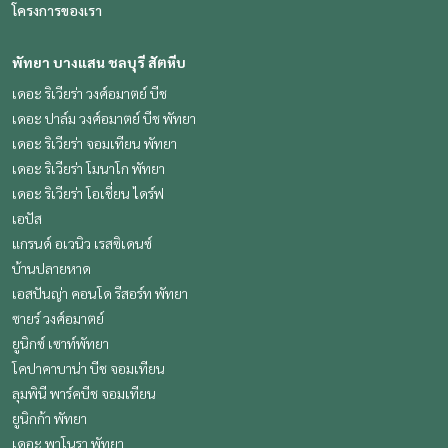
โครงการของเรา
พัทยา บางแสน ชลบุรี สัตหีบ
เดอะ ริเวียร่า วงศ์อมาตย์ บีช
เดอะ ปาล์ม วงศ์อมาตย์ บีช พัทยา
เดอะ ริเวียร่า จอมเทียน พัทยา
เดอะ ริเวียร่า โมนาโก พัทยา
เดอะ ริเวียร่า โอเชี่ยน ไดร์ฟ
เอปัส
แกรนด์ อเวนิว เรสซิเดนซ์
บ้านปลายหาด
เอสปันญ่า คอนโด รีสอร์ท พัทยา
ซายร์ วงศ์อมาตย์
ยูนิกซ์ เซาท์พัทยา
โคปาคาบาน่า บีช จอมเทียน
ลุมพินี พาร์คบีช จอมเทียน
ยูนิกก้า พัทยา
เดอะ พาโนรา พัทยา