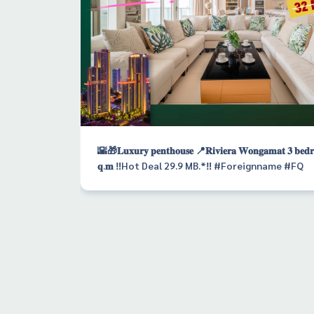
🌇🎁𝐋𝐮𝐱𝐮𝐫𝐲 𝐩𝐞𝐧𝐭𝐡𝐨𝐮𝐬𝐞 📍𝐑𝐢𝐯𝐢𝐞𝐫𝐚 𝐖𝐨𝐧𝐠𝐚𝐦𝐚𝐭 𝟑 𝐛𝐞𝐝𝐫
𝐪.𝐦 ‼️Hot Deal 29.9 MB.*‼️ #Foreignname #FQ