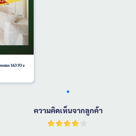
𝐨𝐦𝐬 𝟏𝟔𝟑.𝟗𝟑 𝐬
ความคิดเห็นจากลูกค้า