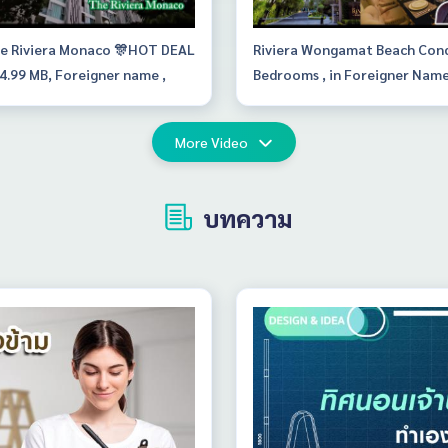
e Riviera Monaco 🎊HOT DEAL
Riviera Wongamat Beach Con
 4.99 MB, Foreigner name ,
Bedrooms , in Foreigner Nam
ct seaview. Jacucczy at
43rd floor
ony🎊
More Video
บทความ