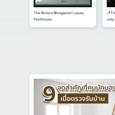
The Riviera Wongamat Luxury
📍Th
Penthouse
only
dire
Balc