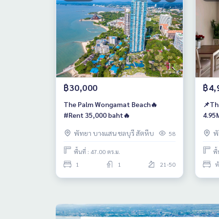
฿30,000
฿4,
The Palm Wongamat Beach🔥
📌Th
#Rent 35,000 baht🔥
4.95
พัทยา บางแสน ชลบุรี สัตหีบ
พ
58
พื้นที่ : 47.00 ตร.ม.
พื
1
1
21-50
ห