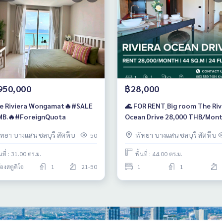
950,000
฿28,000
e Riviera Wongamat🔥#SALE
🌊 FOR RENT ฺBig room The Riv
MB.🔥#ForeignQuota
Ocean Drive 28,000 THB/Month |
44 SQ.M. | 24th Floor | Jomtie
ัทยา บางแสน ชลบุรี สัตหีบ
พัทยา บางแสน ชลบุรี สัตหีบ
50
้นที่ : 31.00 ตร.ม.
พื้นที่ : 44.00 ตร.ม.
้องสตูดิโอ
1
21-50
1
1