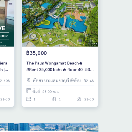
฿35,000
iera
The Palm Wongamat Beach🔥
#Rent 35,000 baht🔥 floor 40 , 53
n
sq.m
พัทยา บางแสน ชลบุรี สัตหีบ
608
48
พื้นที่ : 53.00 ตร.ม.
21-50
1
1
21-50